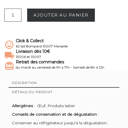
AJOUTER AU PANIER
Click & Collect
62 bd Bompard 13007 Marseille
Livraison dès 10€
13006 et 13007
Retrait des commandes
du mardi au vendredi de 9h à 17h - Samedi de 8h à 12h
DESCRIPTION
DÉTAILS DU PRODUIT
Allergènes
: Œuf, Produits laitier
Conseils de conservation et de dégustation
:
Conserver au réfrigérateur jusqu'à la dégustation.