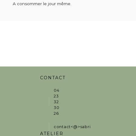
A consommer le jour même.
CONTACT
04
23
32
30
26
contact<@>sabrinaguez.fr
ATELIER