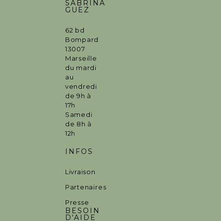
SABRINA
GUEZ
62 bd
Bompard
13007
Marseille
du mardi
au
vendredi
de 9h à
17h
Samedi
de 8h à
12h
INFOS
Livraison
Partenaires
Presse
BESOIN
D'AIDE