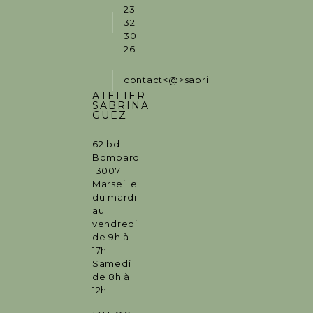
23
32
30
26
contact<@>sabrinaguez.fr
ATELIER
SABRINA
GUEZ
62 bd
Bompard
13007
Marseille
du mardi
au
vendredi
de 9h à
17h
Samedi
de 8h à
12h