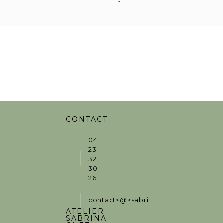
CONTACT
04
23
32
30
26
contact<@>sabrinaguez.fr
ATELIER
SABRINA