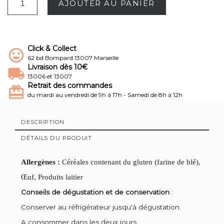
AJOUTER AU PANIER
Click & Collect
62 bd Bompard 13007 Marseille
Livraison dès 10€
13006 et 13007
Retrait des commandes
du mardi au vendredi de 9h à 17h - Samedi de 8h à 12h
DESCRIPTION
DÉTAILS DU PRODUIT
Allergènes :
Céréales contenant du gluten (farine de blé),
Œuf, Produits laitier
Conseils de dégustation et de conservation
:
Conserver au réfrigérateur jusqu'à dégustation.
A consommer dans les deux jours.