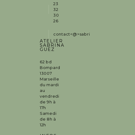
23
32
30
26
contact<@>sabrinaguez.fr
ATELIER
SABRINA
GUEZ
62 bd
Bompard
13007
Marseille
du mardi
au
vendredi
de 9h à
17h
Samedi
de 8h à
12h