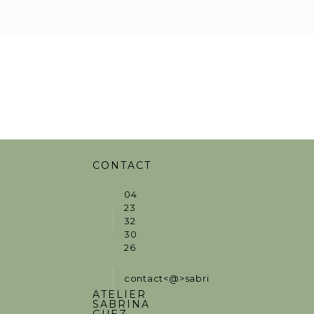
CONTACT
04
23
32
30
26
contact<@>sabrinaguez.fr
ATELIER
SABRINA
GUEZ