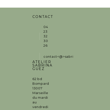
CONTACT
04
23
32
30
26
contact<@>sabrinaguez.fr
ATELIER
SABRINA
GUEZ
62 bd
Bompard
13007
Marseille
du mardi
au
vendredi